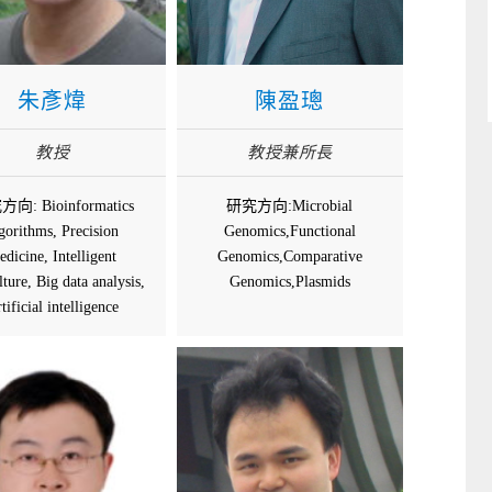
朱彥煒
陳盈璁
教授
教授兼所長
向: Bioinformatics
研究方向:Microbial
gorithms, Precision
Genomics,Functional
edicine, Intelligent
Genomics,Comparative
lture, Big data analysis,
Genomics,Plasmids
tificial intelligence