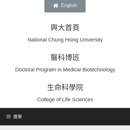
English
興大首頁
National Chung Hsing University
醫科博班
Doctoral Program in Medical Biotechnology
生命科學院
College of Life Sciences
選單