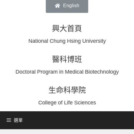
English
興大首頁
National Chung Hsing University
醫科博班
Doctoral Program in Medical Biotechnology
生命科學院
College of Life Sciences
選單